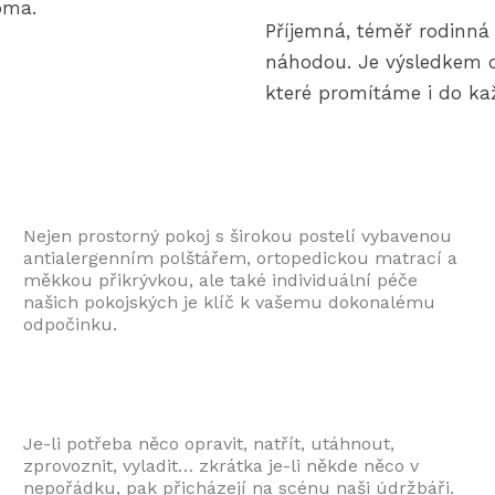
oma.
Příjemná, téměř rodinná 
náhodou. Je výsledkem 
které promítáme i do ka
Nejen prostorný pokoj s širokou postelí vybavenou
antialergenním polštářem, ortopedickou matrací a
měkkou přikrývkou, ale také individuální péče
našich pokojských je klíč k vašemu dokonalému
odpočinku.
Je-li potřeba něco opravit, natřít, utáhnout,
zprovoznit, vyladit… zkrátka je-li někde něco v
nepořádku, pak přicházejí na scénu naši údržbáři.