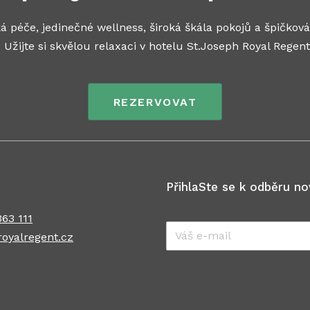
 wellness, široká škála pokojů a špičková
u relaxaci v hotelu St.Joseph Royal Regent v 
REZERVOVAT
PřihlaSte se k odběru no
63 111
E-
oyalregent.cz
mail
*