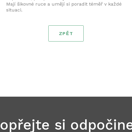
Mají šikovné ruce a umějí si poradit téměř v každé
situaci.
ZPĚT
opřejte si odpočin