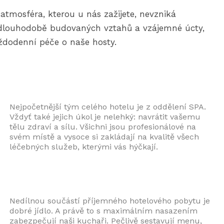
atmosféra, kterou u nás zažijete, nevzniká
dlouhodobě budovaných vztahů a vzájemné úcty,
ždodenní péče o naše hosty.
Nejpočetnější tým celého hotelu je z oddělení SPA.
Vždyť také jejich úkol je nelehký: navrátit vašemu
tělu zdraví a sílu. Všichni jsou profesionálové na
svém místě a vysoce si zakládají na kvalitě všech
léčebných služeb, kterými vás hýčkají.
Nedílnou součástí příjemného hotelového pobytu je
dobré jídlo. A právě to s maximálním nasazením
zabezpečují naši kuchaři. Pečlivě sestavují menu,