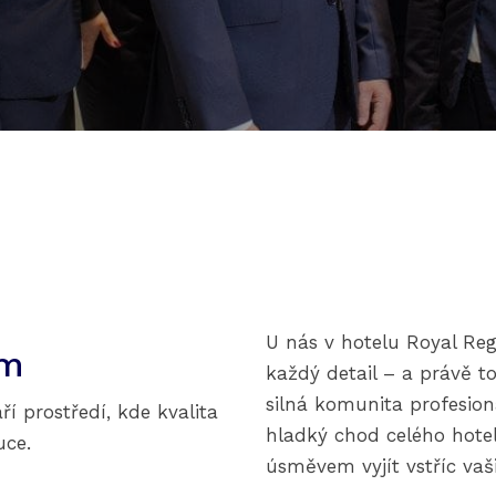
U nás v hotelu Royal Reg
ým
každý detail – a právě to
silná komunita profesioná
ří prostředí, kde kvalita
hladký chod celého hotel
uce.
úsměvem vyjít vstříc va