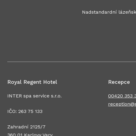
Nadstandardní lázeňská péče, jedinečné
Užijte si skvělo
Royal Regent Hotel
Recepce
INTER spa service s.r.o.
00420 353 3
reception@r
IČO: 263 75 133
Zahradní 2125/7
360 01 Karlovy Vary