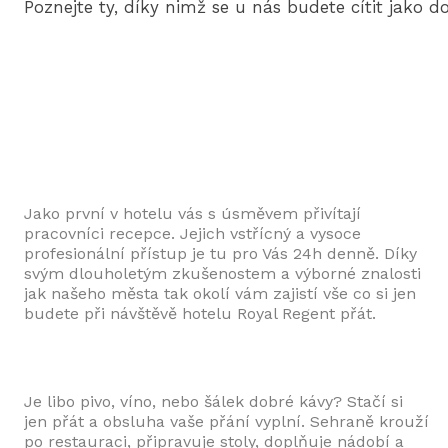
Poznejte ty, díky nimž se u nás budete cítit jako d
Jako první v hotelu vás s úsměvem přivítají
pracovníci recepce. Jejich vstřícný a vysoce
profesionální přístup je tu pro Vás 24h denně. Díky
svým dlouholetým zkušenostem a výborné znalosti
jak našeho města tak okolí vám zajistí vše co si jen
budete při návštěvě hotelu Royal Regent přát.
Je libo pivo, víno, nebo šálek dobré kávy? Stačí si
jen přát a obsluha vaše přání vyplní. Sehraně krouží
po restauraci, připravuje stoly, doplňuje nádobí a