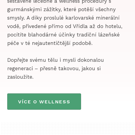
sestavené léčebné a wellness procedury s
gurmánskými zážitky, které potěší všechny
smysly. A díky proslulé karlovarské minerální
vodě, přivedené přímo od Vřídla až do hotelu,
pocítíte blahodárné účinky tradiční lázeňské
péče v té nejautentičtější podobě.
Dopřejte svému tělu i mysli dokonalou
regeneraci – přesně takovou, jakou si
zasloužíte.
VÍCE O WELLNESS