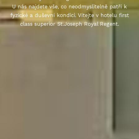
U nás najdete vše, co neodmyslitelně patří k
fyzické a duševní kondici. Vítejte v hotelu first
class superior St.Joseph Royal Regent.